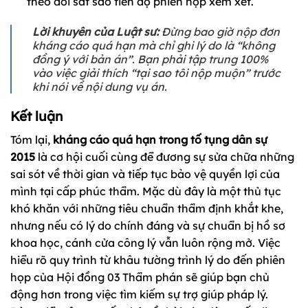
theo dõi sát sao tiến độ phiên họp xem xét.
Lời khuyên của Luật sư:
Đừng bao giờ nộp đơn
kháng cáo quá hạn mà chỉ ghi lý do là “không
đồng ý với bản án”. Bạn phải tập trung 100%
vào việc giải thích “tại sao tôi nộp muộn” trước
khi nói về nội dung vụ án.
Kết luận
Tóm lại,
kháng cáo quá hạn trong tố tụng dân sự
2015
là cơ hội cuối cùng để đương sự sửa chữa những
sai sót về thời gian và tiếp tục bảo vệ quyền lợi của
mình tại cấp phúc thẩm. Mặc dù đây là một thủ tục
khó khăn với những tiêu chuẩn thẩm định khắt khe,
nhưng nếu có lý do chính đáng và sự chuẩn bị hồ sơ
khoa học, cánh cửa công lý vẫn luôn rộng mở. Việc
hiểu rõ quy trình từ khâu tường trình lý do đến phiên
họp của Hội đồng 03 Thẩm phán sẽ giúp bạn chủ
động hơn trong việc tìm kiếm sự trợ giúp pháp lý.