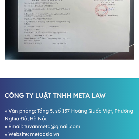
CÔNG TY LUẬT TNHH META LAW
» Văn phòng: Tầng 5, số 137 Hoàng Quốc Việt, Phường
Nghĩa Đô, Hà Nội.
» Email:
tuvanmeta@gmail.com
» Website:
metaasia.vn