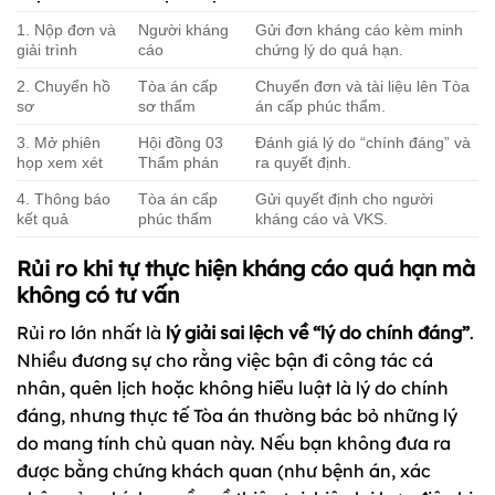
1. Nộp đơn và
Người kháng
Gửi đơn kháng cáo kèm minh
giải trình
cáo
chứng lý do quá hạn.
2. Chuyển hồ
Tòa án cấp
Chuyển đơn và tài liệu lên Tòa
sơ
sơ thẩm
án cấp phúc thẩm.
3. Mở phiên
Hội đồng 03
Đánh giá lý do “chính đáng” và
họp xem xét
Thẩm phán
ra quyết định.
4. Thông báo
Tòa án cấp
Gửi quyết định cho người
kết quả
phúc thẩm
kháng cáo và VKS.
Rủi ro khi tự thực hiện kháng cáo quá hạn mà
không có tư vấn
Rủi ro lớn nhất là
lý giải sai lệch về “lý do chính đáng”
.
Nhiều đương sự cho rằng việc bận đi công tác cá
nhân, quên lịch hoặc không hiểu luật là lý do chính
đáng, nhưng thực tế Tòa án thường bác bỏ những lý
do mang tính chủ quan này. Nếu bạn không đưa ra
được bằng chứng khách quan (như bệnh án, xác