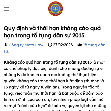
Bỏ
qua
nội
dung
Quy định và thời hạn kháng cáo quá
hạn trong tố tụng dân sự 2015
Công ty Meta Law
Tố tụng dân
27/02/2026
sự
,
Kháng cáo quá hạn trong tố tụng dân sự 2015
là một
cơ chế pháp lý đặc biệt dành cho những đương sự vì
những lý do khách quan mà không thể thực hiện
quyền kháng cáo trong thời hạn luật định (thường là
15 ngày kể từ ngày tuyên án). Trong nguyên tắc tố
tụng, việc tuân thủ thời hạn là bắt buộc để đảm bảo
tính ổn định của bản án, tuy nhiên pháp luật vẫn mở
ra một “cánh cửa hẹp” để bảo vệ quyền lợi cho những