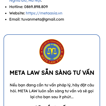
Nghĩa Đô, Hà Nội
.
Hotline:
0869.898.809
Website:
https://metaasia.vn
Email:
tuvanmeta@gmail.com
META LAW SẴN SÀNG TƯ VẤN
Nếu bạn đang cần tư vấn pháp lý, hãy đặt câu
hỏi. META LAW luôn sẵn sàng tư vấn và sẽ gọi
lại cho bạn sau ít phút...