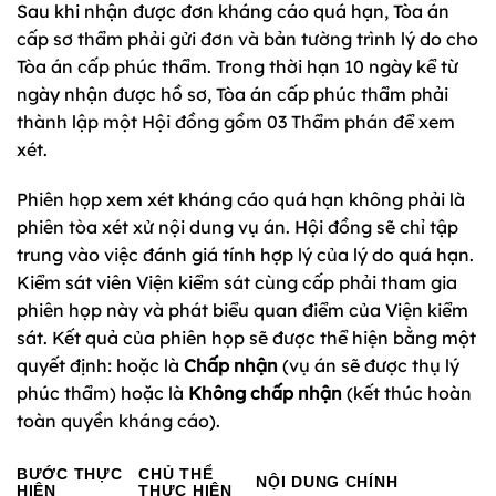
Sau khi nhận được đơn kháng cáo quá hạn, Tòa án
cấp sơ thẩm phải gửi đơn và bản tường trình lý do cho
Tòa án cấp phúc thẩm. Trong thời hạn 10 ngày kể từ
ngày nhận được hồ sơ, Tòa án cấp phúc thẩm phải
thành lập một Hội đồng gồm 03 Thẩm phán để xem
xét.
Phiên họp xem xét kháng cáo quá hạn không phải là
phiên tòa xét xử nội dung vụ án. Hội đồng sẽ chỉ tập
trung vào việc đánh giá tính hợp lý của lý do quá hạn.
Kiểm sát viên Viện kiểm sát cùng cấp phải tham gia
phiên họp này và phát biểu quan điểm của Viện kiểm
sát. Kết quả của phiên họp sẽ được thể hiện bằng một
quyết định: hoặc là
Chấp nhận
(vụ án sẽ được thụ lý
phúc thẩm) hoặc là
Không chấp nhận
(kết thúc hoàn
toàn quyền kháng cáo).
BƯỚC THỰC
CHỦ THỂ
NỘI DUNG CHÍNH
HIỆN
THỰC HIỆN