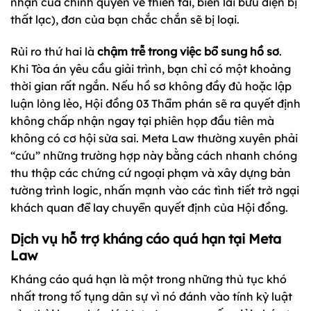
nhận của chính quyền về thiên tai, biên lai bưu điện bị
thất lạc), đơn của bạn chắc chắn sẽ bị loại.
Rủi ro thứ hai là
chậm trễ trong việc bổ sung hồ sơ
.
Khi Tòa án yêu cầu giải trình, bạn chỉ có một khoảng
thời gian rất ngắn. Nếu hồ sơ không đầy đủ hoặc lập
luận lỏng lẻo, Hội đồng 03 Thẩm phán sẽ ra quyết định
không chấp nhận ngay tại phiên họp đầu tiên mà
không có cơ hội sửa sai. Meta Law thường xuyên phải
“cứu” những trường hợp này bằng cách nhanh chóng
thu thập các chứng cứ ngoại phạm và xây dựng bản
tường trình logic, nhấn mạnh vào các tình tiết trở ngại
khách quan để lay chuyển quyết định của Hội đồng.
Dịch vụ hỗ trợ kháng cáo quá hạn tại Meta
Law
Kháng cáo quá hạn là một trong những thủ tục khó
nhất trong tố tụng dân sự vì nó đánh vào tính kỷ luật