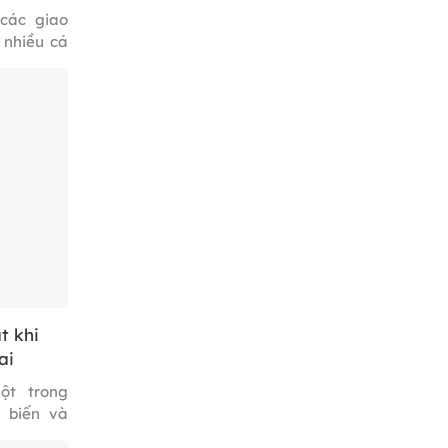
 các giao
 nhiều cá
ường băn
ép chuyển
 hoặc góp
định pháp
 đai 2013
t khi
ai
ột trong
 biến và
người kỳ