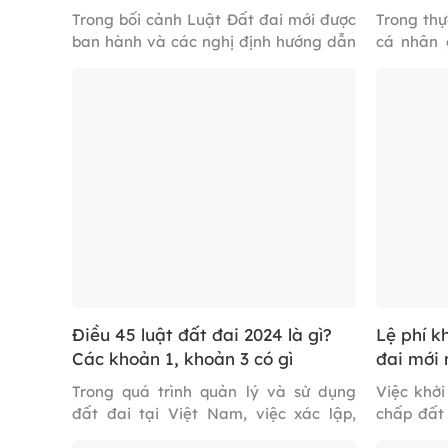
Trong bối cảnh Luật Đất đai mới được
Trong thự
ban hành và các nghị định hướng dẫn
cá nhân 
đang dần hoàn thiện, nhiều cá nhân
thủ tục đ
và doanh nghiệp đặc biệt quan tâm
chưa nắm 
đến những thay đổi liên quan đến thủ
bị, đặc b
tục, thẩm quyền cũng như quyền và
quy định 
nghĩa vụ khi tiếp cận quỹ đất từ Nhà
tay xin cấ
nước, […]
Điều 45 luật đất đai 2024 là gì?
Lệ phí k
Các khoản 1, khoản 3 có gì
đai mới 
Trong quá trình quản lý và sử dụng
Việc khởi
đất đai tại Việt Nam, việc xác lập,
chấp đất 
thực hiện và bảo vệ quyền của người
bảo vệ qu