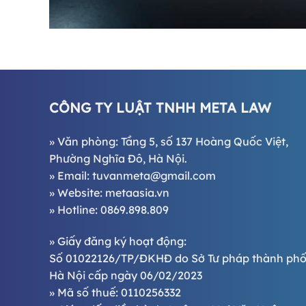
CÔNG TY LUẬT TNHH META LAW
» Văn phòng: Tầng 5, số 137 Hoàng Quốc Việt,
Phường Nghĩa Đô, Hà Nội.
» Email:
tuvanmeta@gmail.com
» Website:
metaasia.vn
» Hotline:
0869.898.809
» Giấy đăng ký hoạt động:
Số 01022126/TP/ĐKHĐ do Sở Tư pháp thành ph
Hà Nội cấp ngày 06/02/2023
» Mã số thuế: 0110256332