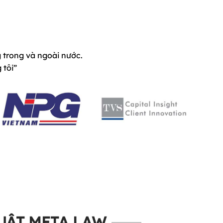
trong và ngoài nước.
 tôi”
UẬT META LAW