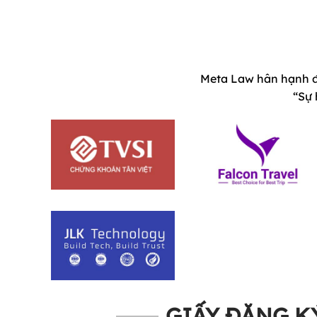
hợp đồng, thông tin […]
tiết […]
Meta Law hân hạnh đ
“Sự 
GIẤY ĐĂNG K