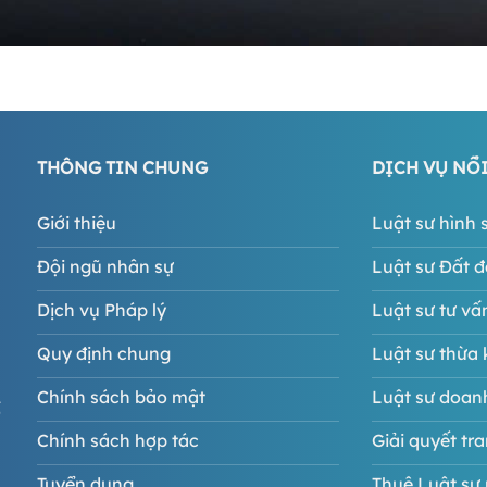
THÔNG TIN CHUNG
DỊCH VỤ NỔI
Giới thiệu
Luật sư hình 
Đội ngũ nhân sự
Luật sư Đất đ
Dịch vụ Pháp lý
Luật sư tư vấ
Quy định chung
Luật sư thừa 
Chính sách bảo mật
Luật sư doan
ố
Chính sách hợp tác
Giải quyết tr
Tuyển dụng
Thuê Luật sư 