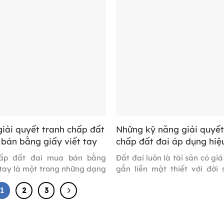
Bên cạnh các thủ tục tố tụng,
vọng giải quyết bằng con 
n cũng cần nắm rõ các nghĩa
giải để tiết kiệm thời gian, 
ính kèm theo, trong đó có lệ
giữ gìn mối quan hệ. Thế như
…]
phải lúc nào hòa giải cũng t
Vậy […]
giải quyết tranh chấp đất
Những kỹ năng giải quyết
bán bằng giấy viết tay
chấp đất đai áp dụng hiệ
trong thực tế
hấp đất đai mua bán bằng
Đất đai luôn là tài sản có giá 
 tay là một trong những dạng
gắn liền mật thiết với đời 
p phổ biến hiện nay, nhất là
xuất của người dân. Tuy n
1
2
3
khu vực nông thôn hoặc nơi
nhiều nguyên nhân như thiếu 
h không được thực hiện đúng
pháp luật, giấy tờ không đầ
pháp luật. Việc mua bán đất
quá trình chuyển nhượng 
giấy viết tay tuy đơn giản,
ràng, tranh chấp đất đai vẫ