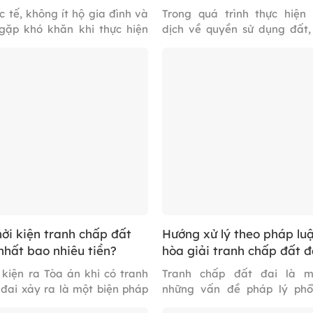
c tế, không ít hộ gia đình và
Trong quá trình thực hiện
gặp khó khăn khi thực hiện
dịch về quyền sử dụng đất,
ăng ký quyền sử dụng đất do
nhân và doanh nghiệp th
rõ hồ sơ, giấy tờ cần chuẩn
khoăn về thời điểm được ph
iệt là cách lập đơn theo đúng
nhượng, cho thuê, thế chấp
pháp luật, vậy Mẫu đơn viết
vốn bằng đất đai theo quy 
p […]
luật, vậy điều 168 luật đất
quy định cụ thể […]
hởi kiện tranh chấp đất
Hướng xử lý theo pháp luậ
nhất bao nhiêu tiền?
hòa giải tranh chấp đất đ
không thành
 kiện ra Tòa án khi có tranh
Tranh chấp đất đai là m
đai xảy ra là một biện pháp
những vấn đề pháp lý phổ
yền và lợi ích hợp pháp tối
phức tạp hiện nay. Nhiều 