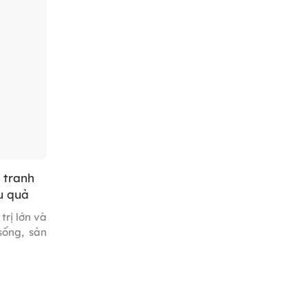
đường hòa
chi phí và
ng, không
hành công.
 tranh
u quả
trị lớn và
sống, sản
hiên, do
hiểu biết
y đủ hoặc
không rõ
n diễn ra