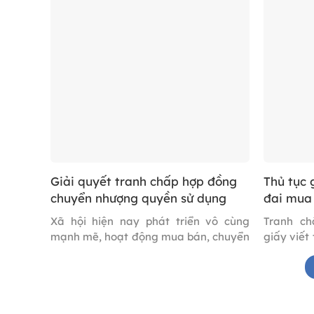
sử dụng đất là một nội dung quan
ưu nhất. 
trọng và được pháp luật đặc biệt quan
người dâ
tâm. Luật Đất đai 2024 đã có nhiều
vụ tài ch
điểm mới nhằm cụ thể hóa các […]
phí khởi [
Giải quyết tranh chấp hợp đồng
Thủ tục 
chuyển nhượng quyền sử dụng
đai mua 
đất
Xã hội hiện nay phát triển vô cùng
Tranh c
mạnh mẽ, hoạt động mua bán, chuyển
giấy viết
nhượng đất đai diễn ra ngày càng sôi
tranh chấ
động. Hệ quả là sự gia tăng tranh
tại các 
chấp hợp đồng chuyển nhượng quyền
giao dịc
sử dụng đất, xuất phát từ nhiều
quy định 
nguyên nhân như vi phạm nghĩa vụ
chỉ bằng 