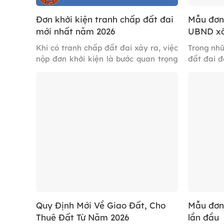
Đơn khởi kiện tranh chấp đất đai
Mẫu đơn 
mới nhất năm 2026
UBND xã 
Khi có tranh chấp đất đai xảy ra, việc
Trong nh
nộp đơn khởi kiện là bước quan trọng
đất đai đ
để bảo vệ quyền lợi hợp pháp của các
nhối tại
bên. Đơn khởi kiện tranh chấp đất đai
Nam. Trườ
không chỉ cần trình bày rõ ràng nội
làm mẫu
dung của tranh chấp mà còn cần được
UBND xã n
soạn thảo theo đúng quy […]
bài viết 
Quy Định Mới Về Giao Đất, Cho
Mẫu đơn 
Thuê Đất Từ Năm 2026
lần đầu