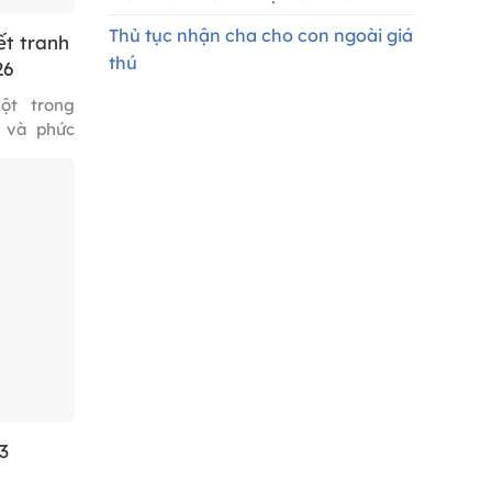
Thủ tục nhận cha cho con ngoài giá
ết tranh
thú
26
ột trong
 và phức
 trực tiếp
nhiều cá
quan chức
t vụ việc
nghị giải
3