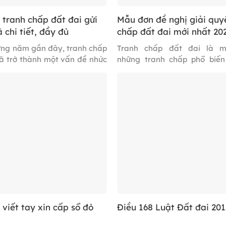
tranh chấp đất đai gửi
Mẫu đơn đề nghị giải quy
chi tiết, đầy đủ
chấp đất đai mới nhất 20
ững năm gần đây, tranh chấp
Tranh chấp đất đai là m
ã trở thành một vấn đề nhức
những tranh chấp phổ biến
 nhiều địa phương của Việt
tạp nhất hiện nay, liên quan
ng hợp không tự hòa giải thì
đến quyền và lợi ích của 
 đơn tranh chấp đất đai gửi
nhân, tổ chức. Để được cơ 
ơi có đất để hòa giải. Trong
năng xem xét và giải quyế
này, Meta Law chia sẻ […]
nhanh chóng, một lá đơn đề 
quyết […]
viết tay xin cấp sổ đỏ
Điều 168 Luật Đất đai 201