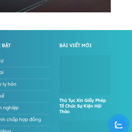
 BẬT
BÀI VIẾT MỚI
sự
ai
n ly hôn
kế
Thủ Tục Xin Giấy Phép
Tổ Chức Sự Kiện Hội
h nghiệp
Thảo
anh chấp hợp đồng
riêng