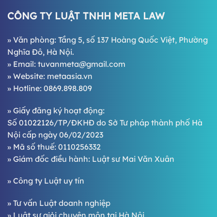
CÔNG TY LUẬT TNHH META LAW
» Văn phòng: Tầng 5, số 137 Hoàng Quốc Việt, Phường
Nghĩa Đô, Hà Nội.
» Email:
tuvanmeta@gmail.com
» Website:
metaasia.vn
» Hotline:
0869.898.809
» Giấy đăng ký hoạt động:
Số 01022126/TP/ĐKHĐ do Sở Tư pháp thành phố Hà
Nội cấp ngày 06/02/2023
» Mã số thuế: 0110256332
» Giám đốc điều hành:
Luật sư Mai Văn Xuân
»
Công ty Luật uy tín
»
Tư vấn Luật doanh nghiệp
»
Luật sư giỏi chuyên môn tại Hà Nội