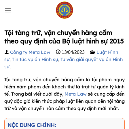
Bỏ
qua
nội
dung
Tội tàng trữ, vận chuyển hàng cấm
theo quy định của Bộ luật hình sự 2015
Công ty Meta Law
Luật Hình
13/04/2023
sự
Tin tức vụ án Hình sự
Tư vấn giải quyết vụ án Hình
,
,
sự
,
Tội tàng trữ, vận chuyển hàng cấm là tội phạm nguy
hiểm xâm phạm đến khách thể là trật tự quản lý kinh
tế. Trong bài viết dưới đây,
Meta Law
sẽ cung cấp đến
quý độc giả kiến thức pháp luật liên quan đến tội tàng
trữ và vận chuyển hàn cấm theo quy định mới nhất.
NỘI DUNG CHÍNH: