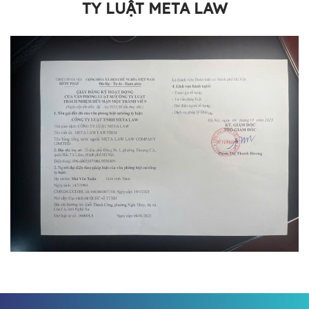
TY LUẬT META LAW