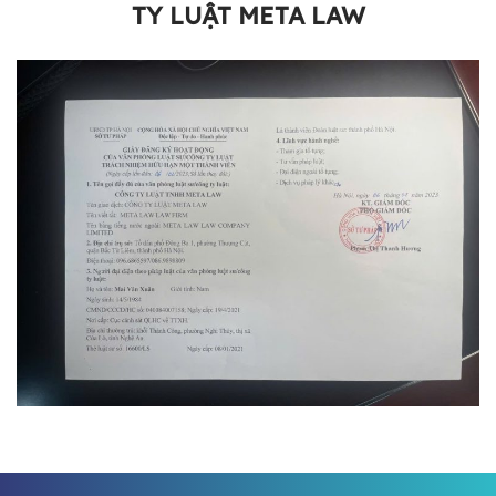
TY LUẬT META LAW