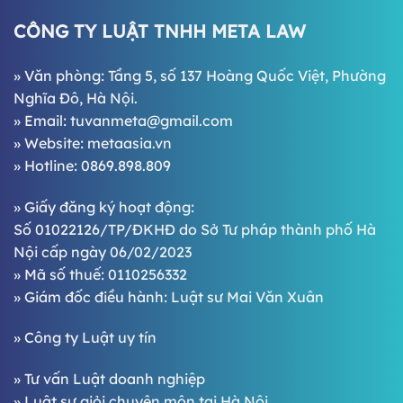
CÔNG TY LUẬT TNHH META LAW
» Văn phòng: Tầng 5, số 137 Hoàng Quốc Việt, Phường
Nghĩa Đô, Hà Nội.
» Email:
tuvanmeta@gmail.com
» Website:
metaasia.vn
» Hotline:
0869.898.809
» Giấy đăng ký hoạt động:
Số 01022126/TP/ĐKHĐ do Sở Tư pháp thành phố Hà
Nội cấp ngày 06/02/2023
» Mã số thuế: 0110256332
» Giám đốc điều hành:
Luật sư Mai Văn Xuân
»
Công ty Luật uy tín
»
Tư vấn Luật doanh nghiệp
»
Luật sư giỏi chuyên môn tại Hà Nội