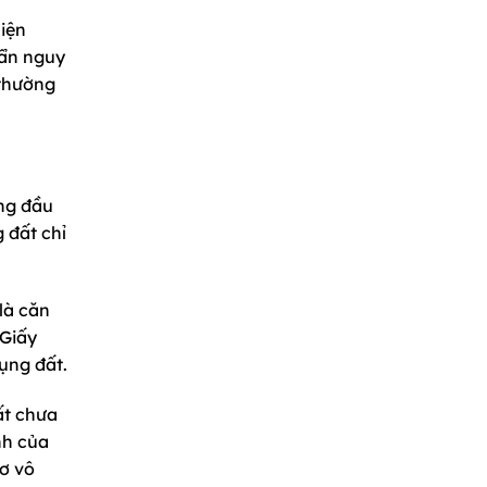
hiện
 ẩn nguy
 thường
ộng đầu
 đất chỉ
là căn
 Giấy
dụng đất.
ất chưa
nh của
cơ vô