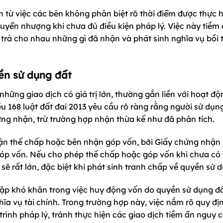
nh từ việc các bên không phân biệt rõ thời điểm được thực 
uyển nhượng khi chưa đủ điều kiện pháp lý. Việc này tiềm
 trả cho nhau những gì đã nhận và phát sinh nghĩa vụ bồi
ền sử dụng đất
hững giao dịch có giá trị lớn, thường gắn liền với hoạt đ
 168 luật đất đai 2013 yêu cầu rõ ràng rằng người sử dụng
ng nhận, trừ trường hợp nhận thừa kế như đã phân tích.
ận thế chấp hoặc bên nhận góp vốn, bởi Giấy chứng nhận 
óp vốn. Nếu cho phép thế chấp hoặc góp vốn khi chưa có
sẽ rất lớn, đặc biệt khi phát sinh tranh chấp về quyền sử 
 gặp khó khăn trong việc huy động vốn do quyền sử dụng đ
a vụ tài chính. Trong trường hợp này, việc nắm rõ quy đị
rình pháp lý, tránh thực hiện các giao dịch tiềm ẩn nguy 