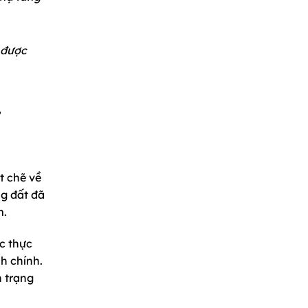
 được
t chẽ về
ng đất đã
m.
c thực
h chính.
h trạng