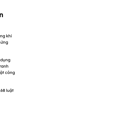
n
ong khi
chứng
ử dụng
tranh
uật công
168 luật