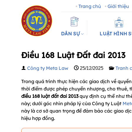
Bỏ
Trang chủ
Giới thiệu
qua
nội
dung
DÂN SỰ
LUẬT HÌNH 
Điều 168 Luật Đất đai 2013
Công ty Meta Law
Tranh 
25/12/2025
Trong quá trình thực hiện các giao dịch về quy
thời điểm được phép chuyển nhượng, cho thuê, t
điều 168 luật đất đai 2013
quy định cụ thể như th
này; dưới góc nhìn pháp lý của Công ty Luật
Met
này là cơ sở quan trọng để đảm bảo các giao dịc
hiệu hợp đồng.