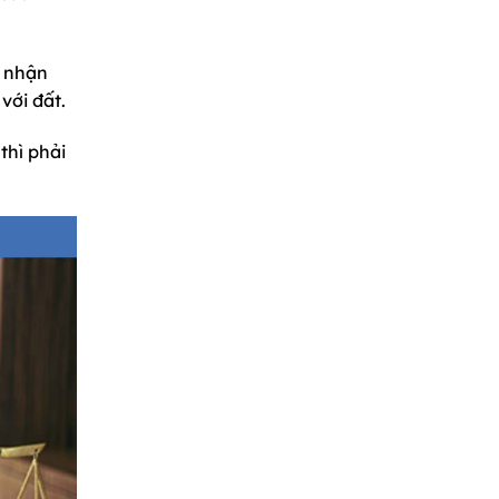
g nhận
với đất.
thì phải