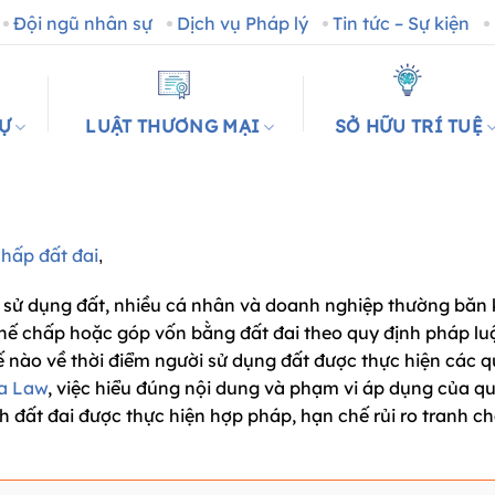
Đội ngũ nhân sự
Dịch vụ Pháp lý
Tin tức – Sự kiện
SỰ
LUẬT THƯƠNG MẠI
SỞ HỮU TRÍ TUỆ
chấp đất đai
,
ền sử dụng đất, nhiều cá nhân và doanh nghiệp thường băn
hế chấp hoặc góp vốn bằng đất đai theo quy định pháp luậ
ế nào về thời điểm người sử dụng đất được thực hiện các 
a Law
, việc hiểu đúng nội dung và phạm vi áp dụng của q
h đất đai được thực hiện hợp pháp, hạn chế rủi ro tranh c