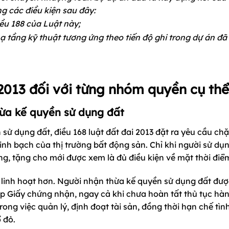
 các điều kiện sau đây:
iều 188 của Luật này;
ạ tầng kỹ thuật tương ứng theo tiến độ ghi trong dự án đã
 2013 đối với từng nhóm quyền cụ thể
ừa kế quyền sử dụng đất
ử dụng đất, điều 168 luật đất đai 2013 đặt ra yêu cầu chặ
nh bạch của thị trường bất động sản. Chỉ khi người sử dụ
g, tặng cho mới được xem là đủ điều kiện về mặt thời điể
ận linh hoạt hơn. Người nhận thừa kế quyền sử dụng đất đượ
p Giấy chứng nhận, ngay cả khi chưa hoàn tất thủ tục hàn
ng việc quản lý, định đoạt tài sản, đồng thời hạn chế tìn
 đỏ.