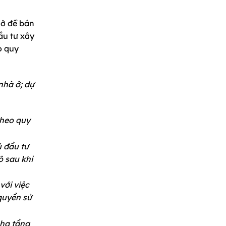
 ở để bán
ầu tư xây
o quy
nhà ở; dự
theo quy
ủ đầu tư
 sau khi
với việc
quyền sử
 hạ tầng