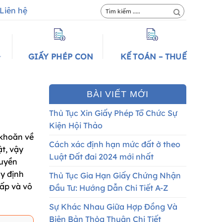
Liên hệ
GIẤY PHÉP CON
KẾ TOÁN – THUẾ
BÀI VIẾT MỚI
Thủ Tục Xin Giấy Phép Tổ Chức Sự
Kiện Hội Thảo
 khoăn về
Cách xác định hạn mức đất ở theo
t, vậy
Luật Đất đai 2024 mới nhất
quyền
uy định
Thủ Tục Gia Hạn Giấy Chứng Nhận
hấp và vô
Đầu Tư: Hướng Dẫn Chi Tiết A-Z
Sự Khác Nhau Giữa Hợp Đồng Và
Biên Bản Thỏa Thuận Chi Tiết