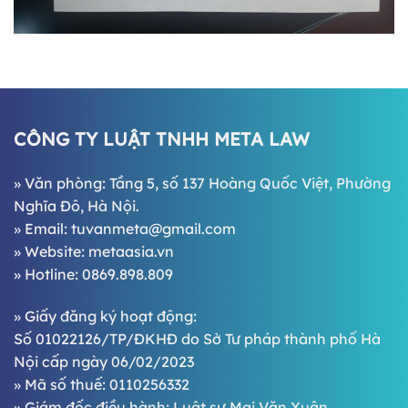
CÔNG TY LUẬT TNHH META LAW
» Văn phòng: Tầng 5, số 137 Hoàng Quốc Việt, Phường
Nghĩa Đô, Hà Nội.
» Email:
tuvanmeta@gmail.com
» Website:
metaasia.vn
» Hotline:
0869.898.809
» Giấy đăng ký hoạt động:
Số 01022126/TP/ĐKHĐ do Sở Tư pháp thành phố Hà
Nội cấp ngày 06/02/2023
» Mã số thuế: 0110256332
» Giám đốc điều hành:
Luật sư Mai Văn Xuân