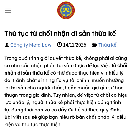
Bỏ
qua
nội
dung
Thủ tục từ chối nhận di sản thừa kế
Công ty Meta Law
Thừa kế
14/11/2025
,
Trong quá trình giải quyết thừa kế, không phải ai cũng
có nhu cầu nhận phần tài sản được để lại. Việc
từ chối
nhận di sản thừa kế
có thể được thực hiện vì nhiều lý
do: tránh phát sinh nghĩa vụ tài chính, muốn nhường
lại tài sản cho người khác, hoặc muốn giữ gìn sự hòa
thuận trong gia đình. Tuy nhiên, để việc từ chối có hiệu
lực pháp lý, người thừa kế phải thực hiện đúng trình
tự, đúng thời hạn và có đầy đủ hồ sơ theo quy định.
Bài viết sau sẽ giúp bạn hiểu rõ bản chất pháp lý, điều
kiện và thủ tục thực hiện.