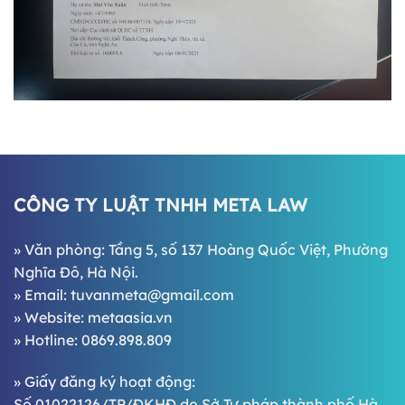
CÔNG TY LUẬT TNHH META LAW
» Văn phòng: Tầng 5, số 137 Hoàng Quốc Việt, Phường
Nghĩa Đô, Hà Nội.
» Email:
tuvanmeta@gmail.com
» Website:
metaasia.vn
» Hotline:
0869.898.809
» Giấy đăng ký hoạt động:
Số 01022126/TP/ĐKHĐ do Sở Tư pháp thành phố Hà