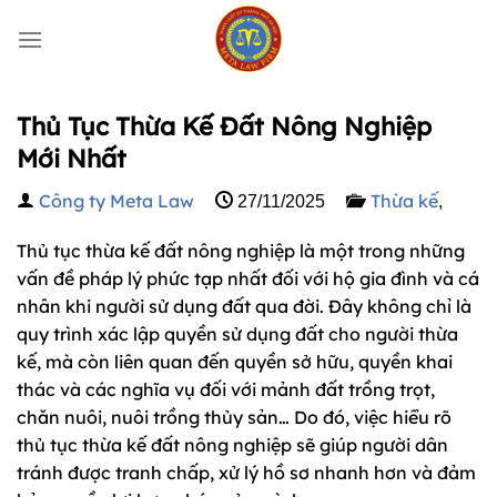
Bỏ
qua
nội
dung
Thủ Tục Thừa Kế Đất Nông Nghiệp
Mới Nhất
Công ty Meta Law
Thừa kế
27/11/2025
,
Thủ tục thừa kế đất nông nghiệp là một trong những
vấn đề pháp lý phức tạp nhất đối với hộ gia đình và cá
nhân khi người sử dụng đất qua đời. Đây không chỉ là
quy trình xác lập quyền sử dụng đất cho người thừa
kế, mà còn liên quan đến quyền sở hữu, quyền khai
thác và các nghĩa vụ đối với mảnh đất trồng trọt,
chăn nuôi, nuôi trồng thủy sản… Do đó, việc hiểu rõ
thủ tục thừa kế đất nông nghiệp sẽ giúp người dân
tránh được tranh chấp, xử lý hồ sơ nhanh hơn và đảm