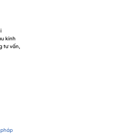
i
àu kinh
g tư vấn,
 pháp