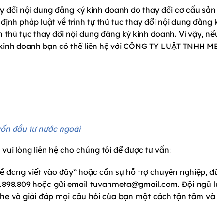
y đổi nội dung đăng ký kinh doanh do thay đổi cơ cấu sản
ịnh pháp luật về trình tự thủ tuc thay đổi nội dung đăng 
thủ tục thay đổi nội dung đăng ký kinh doanh. Vì vậy, nế
ý kinh doanh bạn có thể liên hệ với CÔNG TY LUẬT TNHH M
vốn đầu tư nước ngoài
vui lòng liên hệ cho chúng tôi để được tư vấn:
ề đang viết vào đây” hoặc cần sự hỗ trợ chuyên nghiệp, 
69.898.809 hoặc gửi email tuvanmeta@gmail.com. Đội ngũ l
ghe và giải đáp mọi câu hỏi của bạn một cách tận tâm và