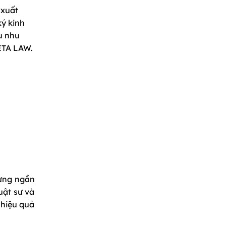
 xuất
ký kinh
u nhu
ETA LAW.
đừng ngần
uật sư và
 hiệu quả