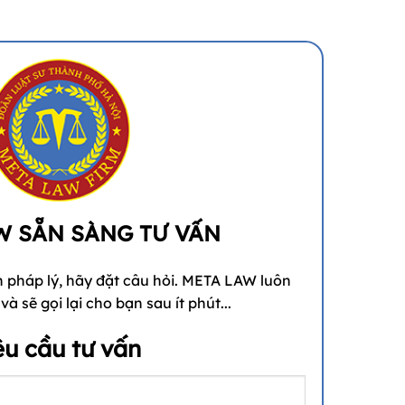
W SẴN SÀNG TƯ VẤN
 pháp lý, hãy đặt câu hỏi. META LAW luôn
à sẽ gọi lại cho bạn sau ít phút...
êu cầu tư vấn