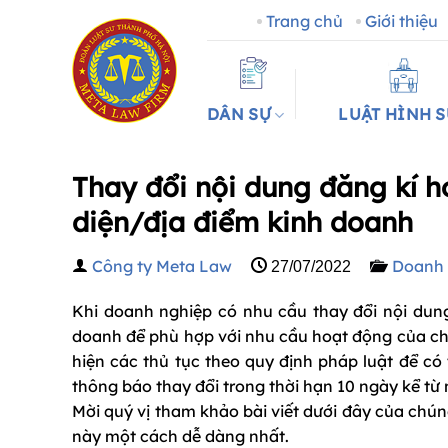
Bỏ
Trang chủ
Giới thiệu
qua
nội
dung
DÂN SỰ
LUẬT HÌNH 
Thay đổi nội dung đăng kí 
diện/địa điểm kinh doanh
Công ty Meta Law
Doanh 
27/07/2022
Khi doanh nghiệp có nhu cầu thay đổi nội dun
doanh để phù hợp với nhu cầu hoạt động của ch
hiện các thủ tục theo quy định pháp luật để c
thông báo thay đổi trong thời hạn 10 ngày kể từ 
Mời quý vị tham khảo bài viết dưới đây của chúng
này một cách dễ dàng nhất.