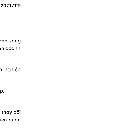
2021/TT-
hánh sang
inh doanh
h nghiệp
p.
 thay đổi
liên quan