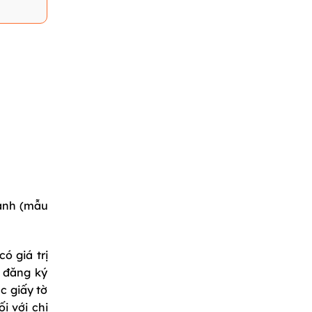
oanh (mẫu
ó giá trị
 đăng ký
c giấy tờ
i với chi