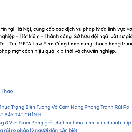
tín tại Hà Nội, cung cấp các dịch vụ pháp lý đa lĩnh vực vớ
hiệp – Tiết kiệm – Thành công. Sở hữu đội ngũ luật sư gi
 Trí – Tín, META Law Firm đồng hành cùng khách hàng tron
 pháp một cách hiệu quả, kịp thời và chuyên nghiệp.
i Thảo
 Thực Trạng Biến Tướng Và Cẩm Nang Phòng Tránh Rủi Ro
I BẪY TÀI CHÍNH
g ở Việt Nam đang giết chết một mô hình kinh doanh hợp
 rủi ro pháp lý người dân cần biết