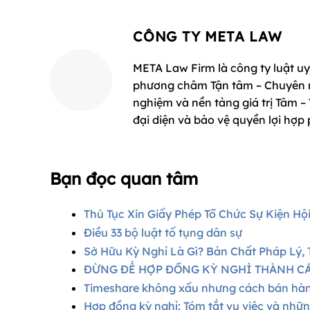
CÔNG TY META LAW
META Law Firm là công ty luật uy 
phương châm Tận tâm – Chuyên ng
nghiệm và nền tảng giá trị Tâm –
đại diện và bảo vệ quyền lợi hợp
Bạn đọc quan tâm
Thủ Tục Xin Giấy Phép Tổ Chức Sự Kiện Hộ
Điều 33 bộ luật tố tụng dân sự​
Sở Hữu Kỳ Nghỉ Là Gì? Bản Chất Pháp Lý,
ĐỪNG ĐỂ HỢP ĐỒNG KỲ NGHỈ THÀNH CÁ
Timeshare không xấu nhưng cách bán hàn
Hợp đồng kỳ nghỉ: Tóm tắt vụ việc và những