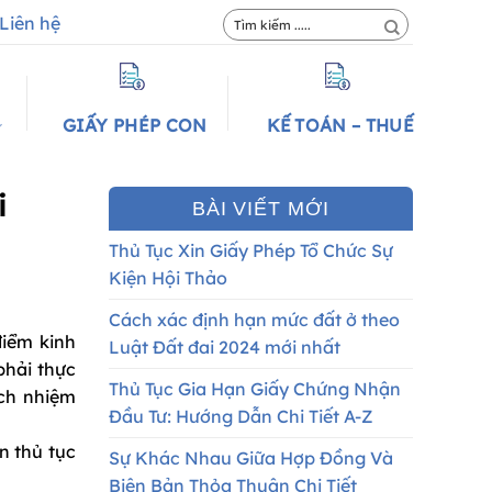
Liên hệ
GIẤY PHÉP CON
KẾ TOÁN – THUẾ
i
BÀI VIẾT MỚI
Thủ Tục Xin Giấy Phép Tổ Chức Sự
Kiện Hội Thảo
Cách xác định hạn mức đất ở theo
điểm kinh
Luật Đất đai 2024 mới nhất
phải thực
Thủ Tục Gia Hạn Giấy Chứng Nhận
ách nhiệm
Đầu Tư: Hướng Dẫn Chi Tiết A-Z
n thủ tục
Sự Khác Nhau Giữa Hợp Đồng Và
Biên Bản Thỏa Thuận Chi Tiết