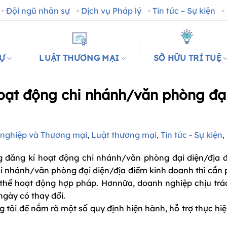
Đội ngũ nhân sự
Dịch vụ Pháp lý
Tin tức – Sự kiện
SỰ
LUẬT THƯƠNG MẠI
SỞ HỮU TRÍ TUỆ
hoạt động chi nhánh/văn phòng đạ
nghiệp và Thương mại
Luật thương mại
Tin tức - Sự kiện
,
,
,
g đăng kí hoạt động chi nhánh/văn phòng đại diện/địa 
i nhánh/văn phòng đại diện/địa điểm kinh doanh thì cần 
ó thể hoạt động hợp pháp. Hơnnữa, doanh nghiệp chịu tr
ngày có thay đổi.
 tôi để nắm rõ một số quy định hiện hành, hỗ trợ thực hiệ