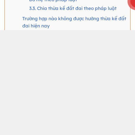
3.3. Chia thừa kế đất đai theo pháp luật
Trường hợp nào không được hưởng thừa kế đất
đai hiện nay
Thời hiệu thừa kế đất đai của bố mẹ
Thuê luật sư tư vấn tại Công ty TNHH Meta Law
Quy định về thừa kế đất đai của bố mẹ theo
luật mới nhất
Điều kiện thực hiện thừa kế đất đai
Căn cứ quy định tại khoản 1 Điều 45 Luật Đất đai
2024, người sử dụng đất được thực hiện quyền thừa
kế bằng quyền sử dụng đất khi có đủ các điều kiện
sau đây:
– Có Giấy chứng nhận quyền sử dụng đất hoặc Giấy