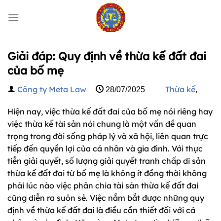
Bỏ
qua
nội
dung
Giải đáp: Quy định về thừa kế đất đai
của bố mẹ
Công ty Meta Law
Thừa kế
28/07/2025
,
Hiện nay, việc thừa kế đất đai của bố mẹ nói riêng hay
việc thừa kế tài sản nói chung là một vấn đề quan
trọng trong đời sống pháp lý và xã hội, liên quan trực
tiếp đến quyền lợi của cá nhân và gia đình. Với thực
tiễn giải quyết, số lượng giải quyết tranh chấp di sản
thừa kế đất đai từ bố mẹ là không ít đồng thời không
phải lúc nào việc phân chia tài sản thừa kế đất đai
cũng diễn ra suôn sẻ. Việc nắm bắt được những quy
định về thừa kế đất đai là điều cần thiết đối với cá