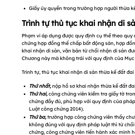
Giấy ủy quyền trong trường hợp người thừa kế 
Trình tự thủ tục khai nhận di s
Phạm vi áp dụng được quy định cụ thể theo quy 
chứng hợp đồng thế chấp bất động sản, hợp đồng
khai nhận di sản, văn bản từ chối nhận di sản đ
Chương này mà không trái với quy định của Mục
Trình tự, thủ tục khai nhận di sản thừa kế đất đ
Thứ nhất,
nộp hồ sơ khai nhận thừa kế đất đa
Thứ hai,
công chứng viên kiểm tra giấy tờ tro
chứng đầy đủ, phù hợp với quy định của pháp 
Luật công chứng 2014).
Thứ ba,
trường hợp công chứng viên thấy chưa 
không đúng với quy định pháp luật thì từ ch
chứng, công chứng viên tiến hành xác minh h