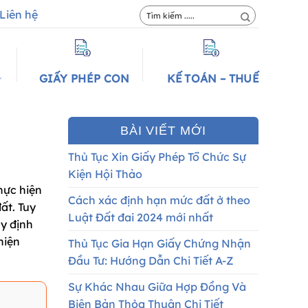
Liên hệ
GIẤY PHÉP CON
KẾ TOÁN – THUẾ
BÀI VIẾT MỚI
Thủ Tục Xin Giấy Phép Tổ Chức Sự
Kiện Hội Thảo
hực hiện
Cách xác định hạn mức đất ở theo
ất. Tuy
Luật Đất đai 2024 mới nhất
uy định
hiện
Thủ Tục Gia Hạn Giấy Chứng Nhận
Đầu Tư: Hướng Dẫn Chi Tiết A-Z
Sự Khác Nhau Giữa Hợp Đồng Và
Biên Bản Thỏa Thuận Chi Tiết