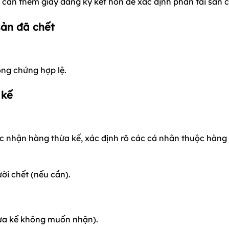
cần thêm giấy đăng ký kết hôn để xác định phần tài sản 
sản đã chết
ông chứng hợp lệ.
 kế
c nhận hàng thừa kế, xác định rõ các cá nhân thuộc hàng
ời chết (nếu cần).
hừa kế không muốn nhận).