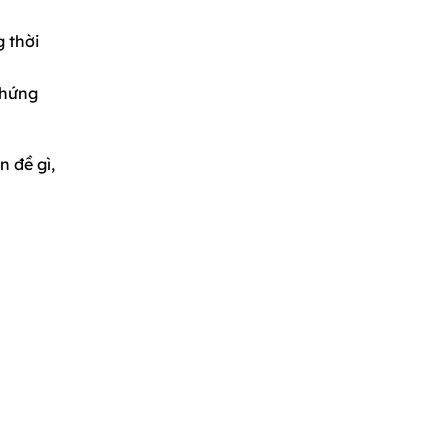
 thời
chứng
n đề gì,