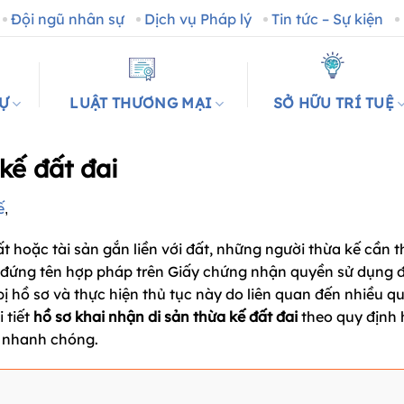
Đội ngũ nhân sự
Dịch vụ Pháp lý
Tin tức – Sự kiện
SỰ
LUẬT THƯƠNG MẠI
SỞ HỮU TRÍ TUỆ
kế đất đai
ế
,
t hoặc tài sản gắn liền với đất, những người thừa kế cần t
đứng tên hợp pháp trên Giấy chứng nhận quyền sử dụng đ
ị hồ sơ và thực hiện thủ tục này do liên quan đến nhiều q
 tiết
hồ sơ khai nhận di sản thừa kế đất đai
theo quy định 
à nhanh chóng.