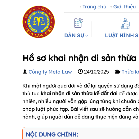
Bỏ
Trang chủ
Giới thiệu
qua
nội
dung
DÂN SỰ
LUẬT HÌNH 
Hồ sơ khai nhận di sản thừa 
Công ty Meta Law
Thừa k
24/10/2025
Khi một người qua đời và để lại quyền sử dụng đấ
thủ tục
khai nhận di sản thừa kế đất đai
để được 
nhiên, nhiều người vẫn gặp lúng túng khi chuẩn b
pháp luật phức tạp. Bài viết sau sẽ hướng dẫn chi
hành, giúp người dân dễ dàng thực hiện đúng v
NỘI DUNG CHÍNH: