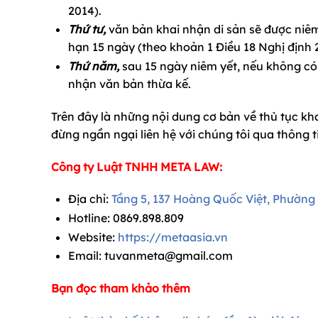
2014).
Thứ tư,
văn bản khai nhận di sản sẽ được niêm
hạn 15 ngày (theo khoản 1 Điều 18 Nghị định
Thứ năm,
sau 15 ngày niêm yết, nếu không có 
nhận văn bản thừa kế.
Trên đây là những nội dung cơ bản về thủ tục kha
đừng ngần ngại liên hệ với chúng tôi qua thông t
Công ty Luật TNHH META LAW:
Địa chỉ:
Tầng 5, 137 Hoàng Quốc Việt, Phường
Hotline:
0869.898.809
Website:
https://metaasia.vn
Email:
tuvanmeta@gmail.com
Bạn đọc tham khảo thêm