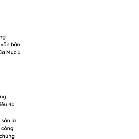
ông
, văn bản
của Mục 1
ông
iều 40
 sản là
u công
 chứng