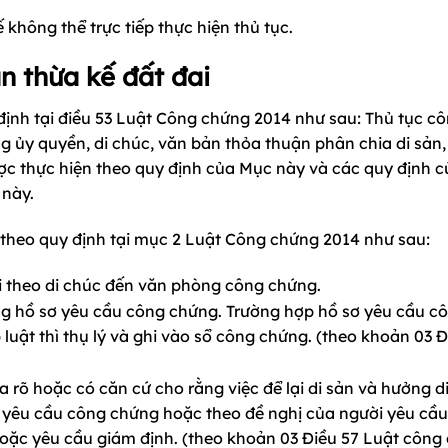
không thể trực tiếp thực hiện thủ tục.
ản thừa kế đất đai
định tại điều 53 Luật Công chứng 2014 như sau:
Thủ tục c
 ủy quyền, di chúc, văn bản thỏa thuận phân chia di sản
ược thực hiện theo quy định của Mục này và các quy định 
 này.
ai theo quy định tại mục 2 Luật Công chứng 2014 như sau:
i theo di chúc đến văn phòng công chứng.
ng hồ sơ yêu cầu công chứng. Trường hợp hồ sơ yêu cầu c
luật thì thụ lý và ghi vào sổ công chứng. (theo khoản 03 Đ
rõ hoặc có căn cứ cho rằng việc để lại di sản và hưởng di
ối yêu cầu công chứng hoặc theo đề nghị của người yêu cầ
oặc yêu cầu giám định. (theo khoản 03 Điều 57 Luật công