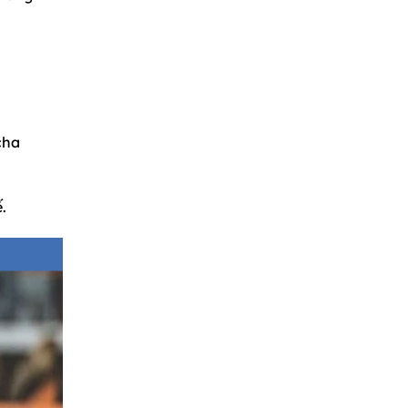
cha
.