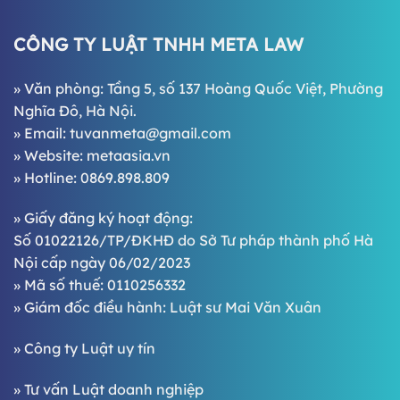
CÔNG TY LUẬT TNHH META LAW
» Văn phòng: Tầng 5, số 137 Hoàng Quốc Việt, Phường
Nghĩa Đô, Hà Nội.
» Email:
tuvanmeta@gmail.com
» Website:
metaasia.vn
» Hotline:
0869.898.809
» Giấy đăng ký hoạt động:
Số 01022126/TP/ĐKHĐ do Sở Tư pháp thành phố Hà
Nội cấp ngày 06/02/2023
» Mã số thuế: 0110256332
» Giám đốc điều hành:
Luật sư Mai Văn Xuân
»
Công ty Luật uy tín
»
Tư vấn Luật doanh nghiệp