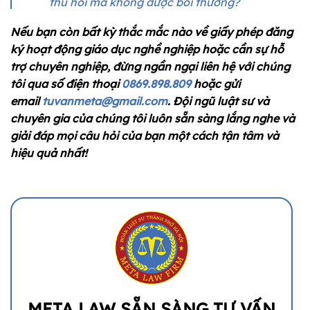
thu hồi mà không được bồi thường?
Nếu bạn còn bất kỳ thắc mắc nào về giấy phép đăng
ký hoạt động giáo dục nghề nghiệp hoặc cần sự hỗ
trợ chuyên nghiệp, đừng ngần ngại liên hệ với chúng
tôi qua số điện thoại
0869.898.809
hoặc gửi
email
tuvanmeta@gmail.com
. Đội ngũ luật sư và
chuyên gia của chúng tôi luôn sẵn sàng lắng nghe và
giải đáp mọi câu hỏi của bạn một cách tận tâm và
hiệu quả nhất!
META LAW SẴN SÀNG TƯ VẤN