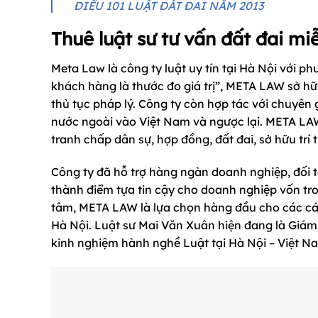
ĐIỀU 101 LUẬT ĐẤT ĐAI NĂM 2013
Thuê luật sư tư vấn đất đai m
Meta Law là công ty luật uy tín tại Hà Nội với p
khách hàng là thước đo giá trị”, META LAW sở h
thủ tục pháp lý. Công ty còn hợp tác với chuyên 
nước ngoài vào Việt Nam và ngược lại. META LA
tranh chấp dân sự, hợp đồng, đất đai, sở hữu tr
Công ty đã hỗ trợ hàng ngàn doanh nghiệp, đối tác
thành điểm tựa tin cậy cho doanh nghiệp vốn tr
tâm, META LAW là lựa chọn hàng đầu cho các cá 
Hà Nội. Luật sư Mai Văn Xuân hiện đang là Giá
kinh nghiệm hành nghề Luật tại Hà Nội – Việt N