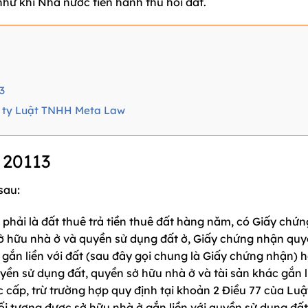
 như khi Nhà nước tiến hành thu hồi đất.
3
ng ty Luật TNHH Meta Law
 20113
 sau:
phải là đất thuê trả tiền thuê đất hàng năm, có Giấy chứ
ở hữu nhà ở và quyền sử dụng đất ở, Giấy chứng nhận quy
 gắn liền với đất (sau đây gọi chung là Giấy chứng nhận) 
ền sử dụng đất, quyền sở hữu nhà ở và tài sản khác gắn l
cấp, trừ trường hợp quy định tại khoản 2 Điều 77 của Luậ
i tượng được sở hữu nhà ở gắn liền với quyền sử dụng đất 