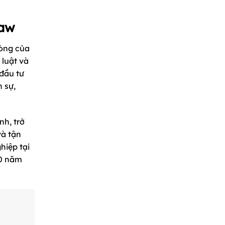
Law
lòng của
 luật và
 đầu tư
 sự,
nh, trở
và tận
hiệp tại
10 năm