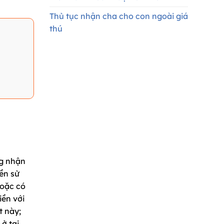
Thủ tục nhận cha cho con ngoài giá
thú
ng nhận
ền sử
hoặc có
iền với
t này;
ở tại