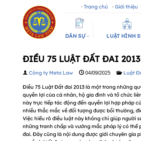
Bỏ
Trang chủ
Giới thiệu
qua
nội
dung
DÂN SỰ
LUẬT HÌNH 
ĐIỀU 75 LUẬT ĐẤT ĐAI 2013
Công ty Meta Law
Luật Đấ
04/09/2025
Điều 75 Luật Đất đai 2013 là một trong những qu
quyền lợi của cá nhân, hộ gia đình và tổ chức li
này trực tiếp tác động đến quyền lợi hợp pháp c
nhiều thắc mắc về đối tượng được bồi thường, đi
Việc hiểu rõ điều luật này không chỉ giúp ngườ
những tranh chấp và vướng mắc pháp lý có thể ph
đai. Đây cũng là nội dung được giới chuyên gia 