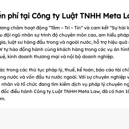
iễn phí tại Công ty Luật TNHH Meta 
hương châm hoạt động “Tâm – Trí – Tín” và cam kết “Sự hài 
ữu đội ngũ nhân sự trình độ chuyên môn cao, am hiểu pháp
gia, luật sư hàng đầu trong và ngoài nước, hỗ trợ hiệu quả
W tự hào đồng hành cùng khách hàng trong các vụ án hình
í tuệ, kinh doanh thương mại và nội bộ doanh nghiệp.
 trong các thủ tục pháp lý, thuế, kế toán, báo cáo tài chí
ong nước và vốn đầu tư nước ngoài. Với sự chuyên nghiệp 
nhân và tổ chức đang tìm kiếm dịch vụ pháp lý chuyên ng
m đốc điều hành Công ty Luật TNHH Meta Law, đã có hơn 
am.