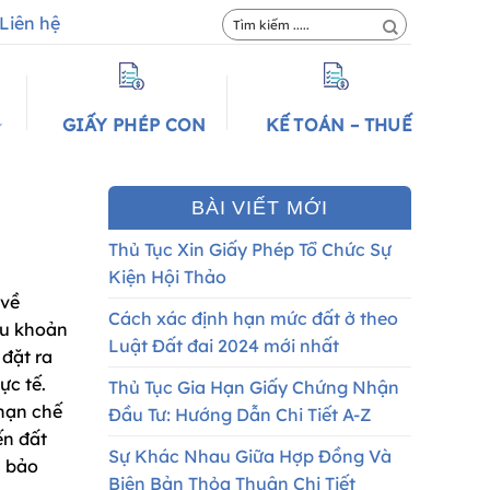
Liên hệ
GIẤY PHÉP CON
KẾ TOÁN – THUẾ
BÀI VIẾT MỚI
Thủ Tục Xin Giấy Phép Tổ Chức Sự
Kiện Hội Thảo
 về
Cách xác định hạn mức đất ở theo
iều khoản
Luật Đất đai 2024 mới nhất
 đặt ra
ực tế.
Thủ Tục Gia Hạn Giấy Chứng Nhận
 hạn chế
Đầu Tư: Hướng Dẫn Chi Tiết A-Z
ến đất
Sự Khác Nhau Giữa Hợp Đồng Và
m bảo
Biên Bản Thỏa Thuận Chi Tiết