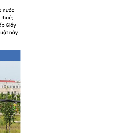
à nước
 thuê;
ấp Giấy
Luật này