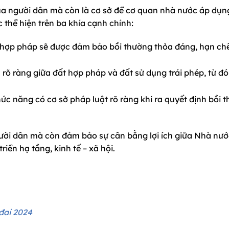
của người dân mà còn là cơ sở để cơ quan nhà nước áp dụn
c thể hiện trên ba khía cạnh chính:
 hợp pháp sẽ được đảm bảo bồi thường thỏa đáng, hạn chế
 rõ ràng giữa đất hợp pháp và đất sử dụng trái phép, từ đó
ức năng có cơ sở pháp luật rõ ràng khi ra quyết định bồi t
ười dân mà còn đảm bảo sự cân bằng lợi ích giữa Nhà nướ
iển hạ tầng, kinh tế – xã hội.
đai 2024