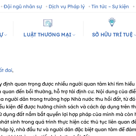
Đội ngũ nhân sự
Dịch vụ Pháp lý
Tin tức – Sự kiện
SỰ
LUẬT THƯƠNG MẠI
SỞ HỮU TRÍ TUỆ
t đai
,
y định quan trọng được nhiều người quan tâm khi tìm hiểu
ên quan đến bồi thường, hỗ trợ tái định cư. Nội dung của đ
ủa người dân trong trường hợp Nhà nước thu hồi đất, từ đó
ều kiện để được hưởng chính sách và cách áp dụng trên th
i sử dụng đất nắm bắt quyền lợi hợp pháp của mình mà còn
át sinh trong quá trình thực hiện các thủ tục liên quan đ
pháp lý, nhà đầu tư và người dân đặc biệt quan tâm để đả