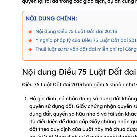
quyền lợi tối đa trong các giao dịch, dự án cũng
NỘI DUNG CHÍNH:
Nội dung Điều 75 Luật Đất đai 20113
Ý nghĩa pháp lý của Điều 75 Luật Đất đai 201
Thuê luật sư tư vấn đất đai miễn phí tại Cô
Nội dung Điều 75 Luật Đất đai
Điều 75 Luật Đất đai 2013 bao gồm 6 khoản như
Hộ gia đình, cá nhân đang sử dụng đất không 
quyền sử dụng đất, Giấy chứng nhận quyền s
dụng đất, quyền sở hữu nhà ở và tài sản khác
đủ điều kiện để được cấp Giấy chứng nhận quy
đất theo quy định của Luật này mà chưa được 
người Việt Nam định cư ở nước ngoài thuộc đố