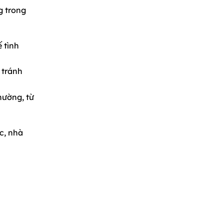
g trong
 tình
 tránh
hường, từ
c, nhà