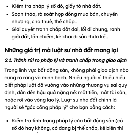
Kiểm tra pháp lý sổ đỏ, giấy tờ nhà đất.
Soạn thảo, rà soát hợp đồng mua bán, chuyển
nhượng, cho thuê, thế chấp…
Giải quyết tranh chấp đất đai, lối đi chung, ranh
giới đất, lấn chiếm, kê khai di sản thừa kế…
Những giá trị mà luật sư nhà đất mang lại
2.1. Tránh rủi ro pháp lý và tranh chấp trong giao dịch
Trong lĩnh vực bất động sản, không phải giao dịch nào
cũng rõ ràng và minh bạch. Nhiều người vì thiếu hiểu
biết pháp luật đã vướng vào những thương vụ sai quy
định, dẫn đến hậu quả nặng nề: mất tiền, mất tài sản,
hoặc rơi vào vòng lao lý. Luật sư nhà đất chính là
người sẽ “gác cổng pháp lý” cho bạn bằng cách:
Kiểm tra tình trạng pháp lý của bất động sản (có
sổ đỏ hay không, có đang bị thế chấp, kê biên thi