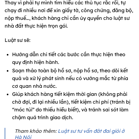
Thay vì phải tự mình tìm hiểu các thủ tục rắc rối, tự
chạy đi nhiều nơi để xin giấy tờ, công chứng, đăng bộ,
nộp thuế…, khách hàng chỉ cần ủy quyền cho luật sư
nhà đất thực hiện trọn gói.
Luật sư sẽ:
Hướng dẫn chi tiết các bước cần thực hiện theo
quy định hiện hành.
Soạn thảo toàn bộ hồ sơ, nộp hồ sơ, theo dõi kết
quả và xử lý phát sinh nếu có vướng mắc từ phía
cơ quan nhà nước.
Giúp khách hàng tiết kiệm thời gian (không phải
chờ đợi, đi lại nhiều lần), tiết kiệm chi phí (tránh bị
“móc túi” do thiếu hiểu biết), và tránh sai sót làm
chậm quá trình giao dịch.
Tham khảo thêm:
Luật sư tư vấn đât đai giỏi ở
Hà Nội