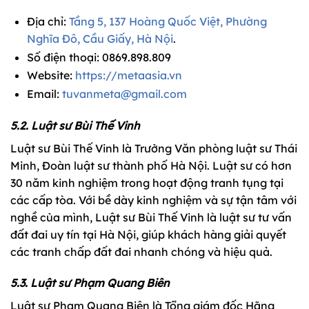
Địa chỉ:
Tầng 5, 137 Hoàng Quốc Việt, Phường
Nghĩa Đô, Cầu Giấy, Hà Nội
.
Số điện thoại: 0869.898.809
Website:
https://metaasia.vn
Email:
tuvanmeta@gmail.com
5.2. Luật sư Bùi Thế Vinh
Luật sư Bùi Thế Vinh là Trưởng Văn phòng luật sư Thái
Minh, Đoàn luật sư thành phố Hà Nội. Luật sư có hơn
30 năm kinh nghiệm trong hoạt động tranh tụng tại
các cấp tòa. Với bề dày kinh nghiệm và sự tận tâm với
nghề của mình, Luật sư Bùi Thế Vinh là luật sư tư vấn
đất đai uy tín tại Hà Nội, giúp khách hàng giải quyết
các tranh chấp đất đai nhanh chóng và hiệu quả.
5.3. Luật sư Phạm Quang Biên
Luật sư Phạm Quang Biên là Tổng giám đốc Hãng