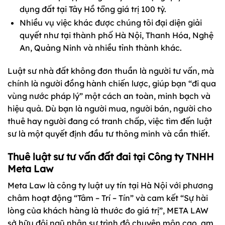
dụng đất tại Tây Hồ tổng giá trị 100 tỷ.
Nhiều vụ việc khác được chúng tôi đại diện giải
quyết như tại thành phố Hà Nội, Thanh Hóa, Nghệ
An, Quảng Ninh và nhiều tỉnh thành khác.
Luật sư nhà đất không đơn thuần là người tư vấn, mà
chính là người đồng hành chiến lược, giúp bạn “đi qua
vùng nước pháp lý” một cách an toàn, minh bạch và
hiệu quả. Dù bạn là người mua, người bán, người cho
thuê hay người đang có tranh chấp, việc tìm đến luật
sư là một quyết định đầu tư thông minh và cần thiết.
Thuê luật sư tư vấn đất đai tại Công ty TNHH
Meta Law
Meta Law là công ty luật uy tín tại Hà Nội với phương
châm hoạt động “Tâm – Trí – Tín” và cam kết “Sự hài
lòng của khách hàng là thước đo giá trị”, META LAW
sở hữu đội ngũ nhân sự trình độ chuyên môn cao, am