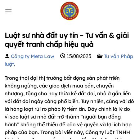
Bỏ
qua
nội
dung
Luật sư nhà đất uy tín – Tư vấn & giải
quyết tranh chấp hiệu quả
Công ty Meta Law
Tư vấn Pháp
15/08/2025
luật
,
Trong thời đại thị trường bất động sản phát triển
không ngừng, các giao dịch mua bán, chuyển
nhượng, tặng cho hay thừa kế đất đai, nhà ở gắn liền
với đất đai ngày càng phổ biến. Tuy nhiên, cùng với đó
là hàng loạt rủi ro pháp lý tiềm ẩn. Đây chính là lý do
vì sao luật sư nhà đất trở thành “người bạn đồng
hành” không thể thiếu để bảo vệ quyền và lợi ích hợp
pháp của bạn. Trong bài viết này, Công ty luật TNHH