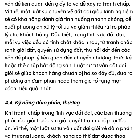
vấn đề liên quan đến giấy tờ và dễ xảy ra tranh chấp.
Vì thế, một luật sư chuyên về đất đai giàu kinh nghiệm
sẽ có khả năng đánh giá tình huống nhanh chóng, đề
xuất phương án xử lý tối ưu và giảm thiểu rủi ro pháp
lý cho khách hàng. Đặc biệt, trong lĩnh vực đất đai,
mỗi vụ việc đều có tính chất khác nhau, từ tranh chấp
ranh giới đất, quyền sử dụng đất, thu hồi đất đến các
vấn đề pháp lý liên quan đến chuyển nhượng, thừa kế
hoặc thế chấp bất động sản. Luật sư tư vấn đất đai
giỏi sẽ giúp khách hàng chuẩn bị hồ sơ đầy đủ, đưa ra
phương án đàm phán hoặc tham gia tố tụng một
cách hiệu quả nhất.
4.4. Kỹ năng đàm phán, thương
Khi tranh chấp trong lĩnh vực đất đai, các bên thường
phải hòa giải trước khi giải quyết tranh chấp tại Tòa
án. Vì thế, một luật sư tư vấn đất đai giỏi về đàm phán
và thương lượng, khách hàng có thể đạt được thỏa