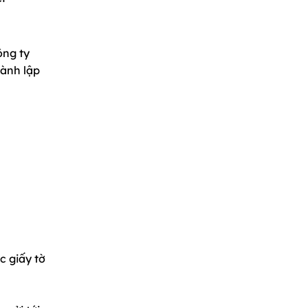
ông ty
hành lập
c giấy tờ