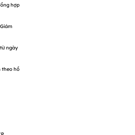
 đồng hợp
g Giám
 từ ngày
 theo hồ
CP