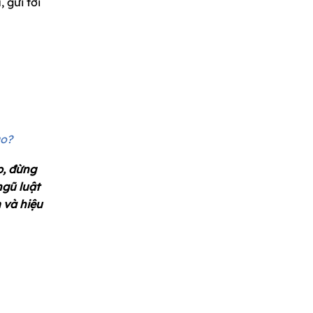
 gửi tới
ào?
p, đừng
gũ luật
 và hiệu