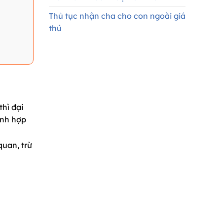
Thủ tục nhận cha cho con ngoài giá
thú
hì đại
ành hợp
quan, trừ