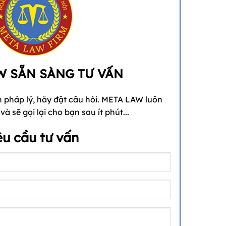
W SẴN SÀNG TƯ VẤN
 pháp lý, hãy đặt câu hỏi. META LAW luôn
à sẽ gọi lại cho bạn sau ít phút...
êu cầu tư vấn