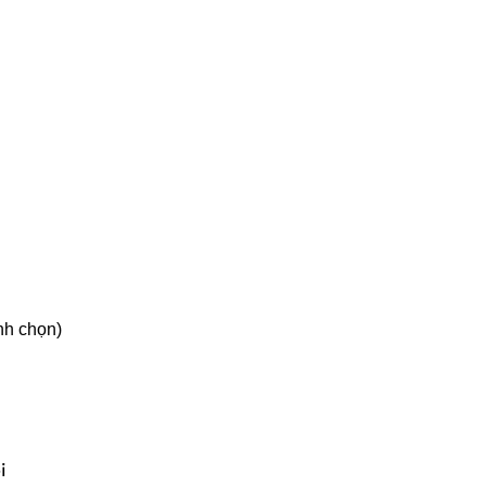
ình chọn)
i