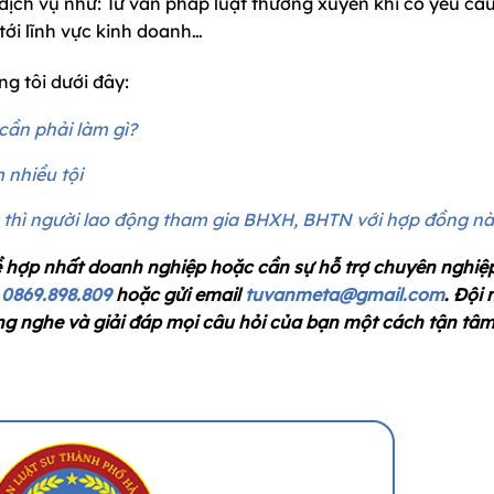
ch vụ như: Tư vấn pháp luật thường xuyên khi có yêu cầu,
tới lĩnh vực kinh doanh…
g tôi dưới đây:
cần phải làm gì?
 nhiều tội
 thì người lao động tham gia BHXH, BHTN với hợp đồng n
ề hợp nhất doanh nghiệp hoặc cần sự hỗ trợ
chuyên nghiệ
i
0869.898.809
hoặc gửi email
tuvanmeta@gmail.com
.
Đội n
ng nghe và giải đáp mọi câu hỏi của bạn một cách tận tâm