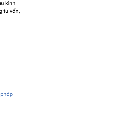
àu kinh
g tư vấn,
 pháp