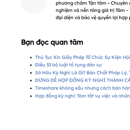
phương châm Tận tâm – Chuyên ng
nghiệm và nền tảng giá trị Tâm –
đại diện và bảo vệ quyền lợi hợp
Bạn đọc quan tâm
Thủ Tục Xin Giấy Phép Tổ Chức Sự Kiện Hộ
Điều 33 bộ luật tố tụng dân sự​
Sở Hữu Kỳ Nghỉ Là Gì? Bản Chất Pháp Lý,
ĐỪNG ĐỂ HỢP ĐỒNG KỲ NGHỈ THÀNH CÁ
Timeshare không xấu nhưng cách bán hàn
Hợp đồng kỳ nghỉ: Tóm tắt vụ việc và những