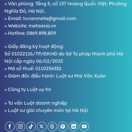
» Văn phòng: Tầng 5, số 137 Hoàng Quốc Việt, Phường
Nghĩa Đô, Hà Nội.
» Email:
tuvanmeta@gmail.com
» Website:
metaasia.vn
» Hotline:
0869.898.809
» Giấy đăng ký hoạt động:
Số 01022126/TP/ĐKHĐ do Sở Tư pháp thành phố Hà
Nội cấp ngày 06/02/2023
» Mã số thuế: 0110256332
» Giám đốc điều hành:
Luật sư Mai Văn Xuân
»
Công ty Luật uy tín
»
Tư vấn Luật doanh nghiệp
»
Luật sư giỏi chuyên môn tại Hà Nội