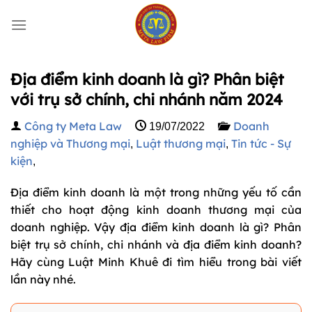
Bỏ
qua
nội
dung
Địa điểm kinh doanh là gì? Phân biệt
với trụ sở chính, chi nhánh năm 2024
Công ty Meta Law
Doanh
19/07/2022
nghiệp và Thương mại
Luật thương mại
Tin tức - Sự
,
,
kiện
,
Địa điểm kinh doanh là một trong những yếu tố cần
thiết cho hoạt động kinh doanh thương mại của
doanh nghiệp. Vậy địa điểm kinh doanh là gì? Phân
biệt trụ sở chính, chi nhánh và địa điểm kinh doanh?
Hãy cùng Luật Minh Khuê đi tìm hiểu trong bài viết
lần này nhé.