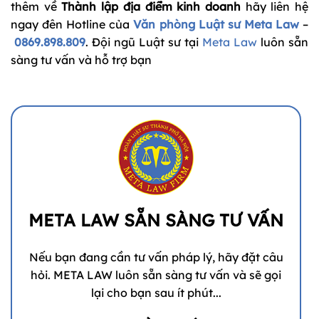
thêm về
Thành lập địa điểm kinh doanh
hãy liên hệ
ngay đên Hotline của
Văn phòng Luật sư Meta Law
–
0869.898.809
. Đội ngũ Luật sư tại
Meta Law
luôn sẵn
sàng tư vấn và hỗ trợ bạn
META LAW SẴN SÀNG TƯ VẤN
Nếu bạn đang cần tư vấn pháp lý, hãy đặt câu
hỏi. META LAW luôn sẵn sàng tư vấn và sẽ gọi
lại cho bạn sau ít phút...