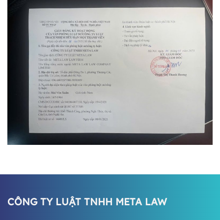
CÔNG TY LUẬT TNHH META LAW