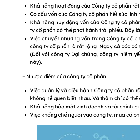
Khả năng hoạt động của Công ty cổ phần rất r
Cơ cấu vốn của Công ty cổ phần hết sức linh 
Khả năng huy động vốn của Công ty cổ phần 
ty cổ phần có thể phát hành trái phiếu. Đây l
Việc chuyển nhượng vốn trong Công ty cổ ph
công ty cổ phần là rất rộng. Ngay cả các c
(Đối với công ty Đại chúng, công ty niêm y
này).
– Nhược điểm của công ty cổ phần
Việc quản lý và điều hành Công ty cổ phần rấ
không hề quen biết nhau. Và thậm chí có thể
Khả năng bảo mật kinh doanh và tài chính bị 
Việc khống chế người vào công ty, mua cổ ph