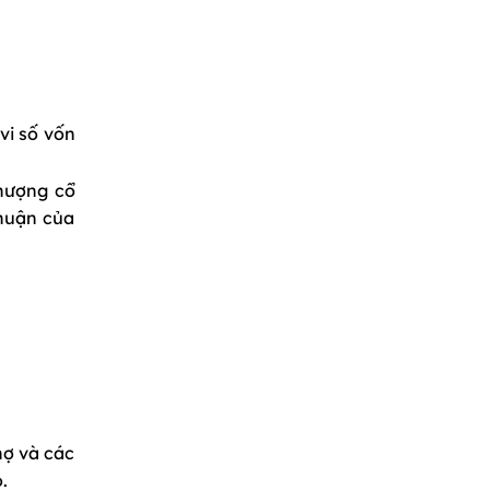
vi số vốn
hượng cổ
thuận của
nợ và các
.