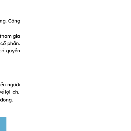
úng. Công
 tham gia
 cổ phần.
 có quyền
iều người
 lợi ích.
 đông.