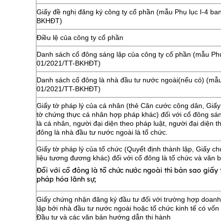
Giấy đề nghị đăng ký công ty cổ phần (mẫu Phụ lục I-4 b
BKHĐT)
Điều lệ của công ty cổ phần
Danh sách cổ đông sáng lập của công ty cổ phần (mẫu Phụ
01/2021/TT-BKHĐT)
Danh sách cổ đông là nhà đầu tư nước ngoài(nếu có) (mẫu
01/2021/TT-BKHĐT)
Giấy tờ pháp lý của cá nhân (thẻ Căn cước công dân, Giấ
tờ chứng thực cá nhân hợp pháp khác) đối với cổ đông sán
là cá nhân, người đại diện theo pháp luật, người đại diện 
đông là nhà đầu tư nước ngoài là tổ chức.
Giấy tờ pháp lý của tổ chức (Quyết định thành lập, Giấy 
liệu tương đương khác) đối với cổ đông là tổ chức và văn 
Đối với cổ đông là tổ chức nước ngoài thì bản sao giấy
pháp hóa lãnh sự;
Giấy chứng nhận đăng ký đầu tư đối với trường hợp doanh
lập bởi nhà đầu tư nước ngoài hoặc tổ chức kinh tế có vốn
Đầu tư và các văn bản hướng dẫn thi hành