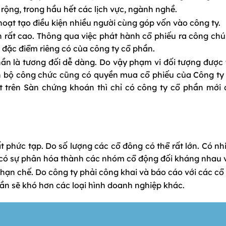
ộng, trong hầu hết các lịch vực, ngành nghề.
hoạt tạo điều kiện nhiều người cùng góp vốn vào công ty.
rất cao. Thông qua việc phát hành cổ phiếu ra công ch
à đặc điểm riêng có của công ty cổ phần.
ần là tương đối dễ dàng. Do vậy phạm vi đối tượng được
án bộ công chức cũng có quyền mua cổ phiếu của Công ty
ết trên Sàn chứng khoán thì chỉ có công ty cổ phần mới
t phức tạp. Do số lượng các cổ đông có thể rất lớn. Có nh
 có sự phân hóa thành các nhóm cổ động đối kháng nhau về
hạn chế. Do công ty phải công khai và báo cáo với các cổ
ần sẽ khó hơn các loại hình doanh nghiệp khác.