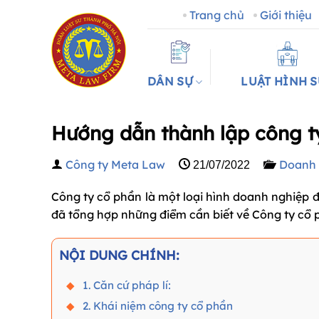
Bỏ
Trang chủ
Giới thiệu
qua
nội
dung
DÂN SỰ
LUẬT HÌNH 
Hướng dẫn thành lập công t
Công ty Meta Law
Doanh 
21/07/2022
Công ty cổ phần là một loại hình doanh nghiệp 
đã tổng hợp những điểm cần biết về Công ty cổ
NỘI DUNG CHÍNH:
1. Căn cứ pháp lí:
2. Khái niệm công ty cổ phần