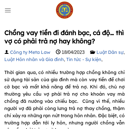
Bỏ
qua
nội
dung
Chồng vay tiền đi đánh bạc, cá độ… thì
vợ có phải trả nợ hay không?
Công ty Meta Law
Luật Dân sự
18/04/2023
,
Luật Hôn nhân và Gia đình
Tin tức - Sự kiện
,
,
Thời gian qua, có nhiều trường hợp chồng không chỉ
sử dụng tài sản của gia đình mà còn vay tiền để chơi
cờ bạc và mất khả năng để trả nợ. Khi đó, chủ nợ
thường yêu cầu vợ phải trả nợ cho khoản vay mà
chồng đã nướng vào chiếu bạc. Cũng vì thế, nhiều
người vợ đã phải còng lưng trả nợ thay chồng, thậm
chí xảy ra những rạn nứt trong hôn nhân. Đặc biệt, có
trường hợp dẫn tới ly hôn, nhưng người chồng vẫn