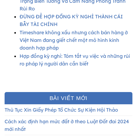
Trạng Biến Tướng Và Cẩm Nang Phòng Tránh
Rủi Ro
ĐỪNG ĐỂ HỢP ĐỒNG KỲ NGHỈ THÀNH CÁI
BẪY TÀI CHÍNH
Timeshare không xấu nhưng cách bán hàng ở
Việt Nam đang giết chết một mô hình kinh
doanh hợp pháp
Hợp đồng kỳ nghỉ: Tóm tắt vụ việc và những rủi
ro pháp lý người dân cần biết
BÀI VIẾT MỚI
Thủ Tục Xin Giấy Phép Tổ Chức Sự Kiện Hội Thảo
Cách xác định hạn mức đất ở theo Luật Đất đai 2024
mới nhất