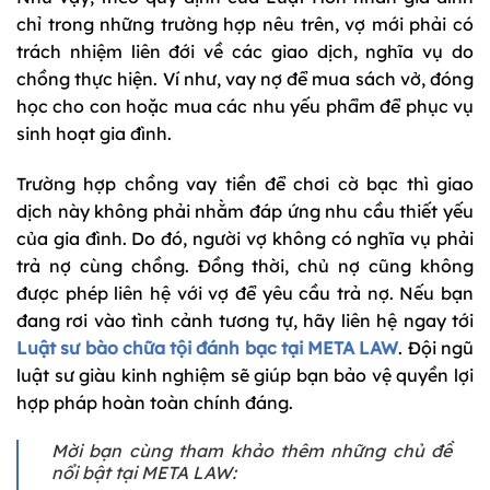
chỉ trong những trường hợp nêu trên, vợ mới phải có
trách nhiệm liên đới về các giao dịch, nghĩa vụ do
chồng thực hiện. Ví như, vay nợ để mua sách vở, đóng
học cho con hoặc mua các nhu yếu phẩm để phục vụ
sinh hoạt gia đình.
Trường hợp chồng vay tiền để chơi cờ bạc thì giao
dịch này không phải nhằm đáp ứng nhu cầu thiết yếu
của gia đình. Do đó, người vợ không có nghĩa vụ phải
trả nợ cùng chồng. Đồng thời, chủ nợ cũng không
được phép liên hệ với vợ để yêu cầu trả nợ. Nếu bạn
đang rơi vào tình cảnh tương tự, hãy liên hệ ngay tới
Luật sư bào chữa tội đánh bạc tại META LAW
. Đội ngũ
luật sư giàu kinh nghiệm sẽ giúp bạn bảo vệ quyền lợi
hợp pháp hoàn toàn chính đáng.
Mời bạn cùng tham khảo thêm những chủ đề
nổi bật tại META LAW: