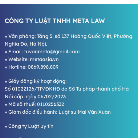
CÔNG TY LUẬT TNHH META LAW
» Văn phòng: Tầng 5, số 137 Hoàng Quốc Việt, Phường
Nghĩa Đô, Hà Nội.
» Email:
tuvanmeta@gmail.com
» Website:
metaasia.vn
» Hotline:
0869.898.809
» Giấy đăng ký hoạt động:
Số 01022126/TP/ĐKHĐ do Sở Tư pháp thành phố Hà
Nội cấp ngày 06/02/2023
» Mã số thuế: 0110256332
» Giám đốc điều hành:
Luật sư Mai Văn Xuân
»
Công ty Luật uy tín