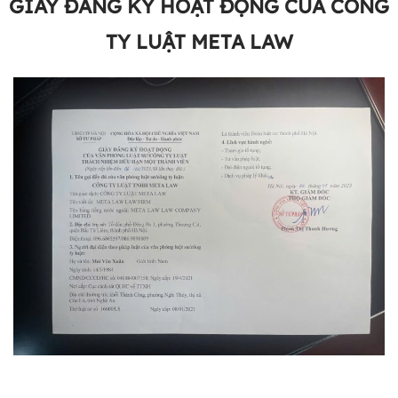
GIẤY ĐĂNG KÝ HOẠT ĐỘNG CỦA CÔNG
TY LUẬT META LAW